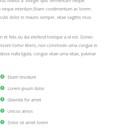
urus finibus a. Integer quis fermentum neque.
trum neque interdum.Etiam condimentum ac lorem
culis dolor in mauris semper, vitae sagittis risus
am et felis eu dui eleifend tristique a id est. Donec
gnissim tortor libero, non commodo urna congue in.
isse nulla ligula, congue vitae urna vitae, pulvinar
Etiam tincidunt
Lorem ipsum dolor
Glavrida for amet
Unicos amos
Dolor sit amet lorem