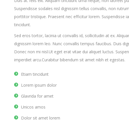
Duis ac felis elit. Aliquam tincidunt urna neque, non laoreet p
Suspendisse sodales nisl dignissim tellus convallis, non ru
porttitor tristique. Praesent nec efficitur lorem. Suspendisse ia
tincidunt.
Sed eros tortor, lacinia ut convallis id, sollicitudin at ex. Aliqu
dignissim lorem leo. Nunc convallis tempus faucibus. Duis di
Donec non mi nisl.Ut eget erat vitae dui aliquet luctus. Suspend
imperdiet arcu.Curabitur bibendum sit amet nibh et egestas.
Etiam tincidunt
Lorem ipsum dolor
Glavrida for amet
Unicos amos
Dolor sit amet lorem