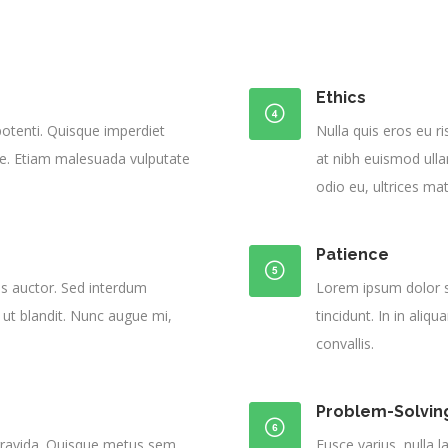
Ethics
otenti. Quisque imperdiet
Nulla quis eros eu ri
itae. Etiam malesuada vulputate
at nibh euismod ull
odio eu, ultrices mat
Patience
is auctor. Sed interdum
Lorem ipsum dolor si
 ut blandit. Nunc augue mi,
tincidunt. In in aliq
convallis.
Problem-Solvin
 gravida. Quisque metus sem,
Fusce varius, nulla l