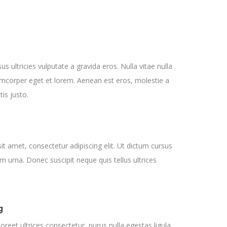
sus ultricies vulputate a gravida eros. Nulla vitae nulla
amcorper eget et lorem. Aenean est eros, molestie a
tis justo.
t amet, consectetur adipiscing elit. Ut dictum cursus
uam urna. Donec suscipit neque quis tellus ultrices
g
aoreet ultrices consectetur, purus nulla egestas ligula,