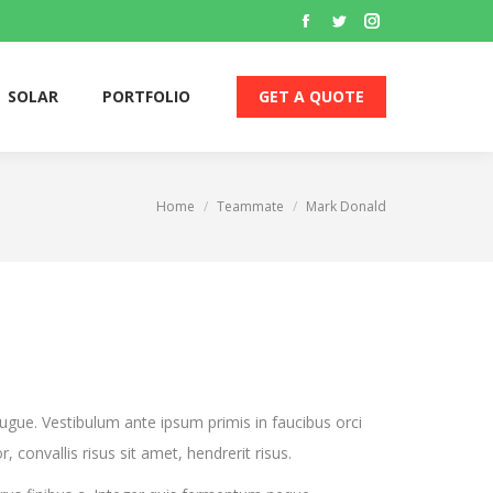
Facebook
Twitter
Instagram
SOLAR
PORTFOLIO
GET A QUOTE
page
page
page
opens
opens
opens
SOLAR
PORTFOLIO
GET A QUOTE
in
in
in
new
new
new
window
window
window
Home
Teammate
Mark Donald
You are here:
augue. Vestibulum ante ipsum primis in faucibus orci
r, convallis risus sit amet, hendrerit risus.